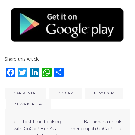
Share this Article
Facebook
Twitter
LinkedIn
WhatsApp
Share
CAR RENTAL
GOCAR
NEW USER
SEWA KERETA
⟵
First time booking
Bagaimana untuk
with GoCar? Here’s a
menempah GoCar?
⟶