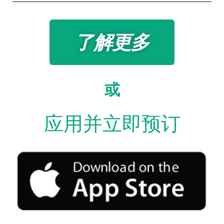
了解更多
或
应用并立即预订