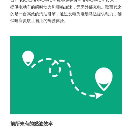
日产 KICKS e-POWER 配备最先进的 e-POWER 技术，
提供电动车的瞬时动力和顺畅加速，无需外部充电。取而代之
的是一台高效的汽油引擎，通过发电为电动马达提供动力，确
保响应灵敏且省油的驾驶体验。
前所未有的燃油效率