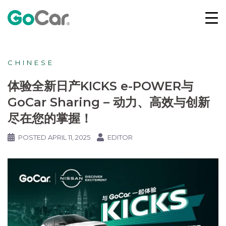
CHINESE
体验全新日产KICKS e-POWER与
GoCar Sharing – 动力、高效与创新
尽在您的掌握！
POSTED
APRIL 11, 2025
EDITOR