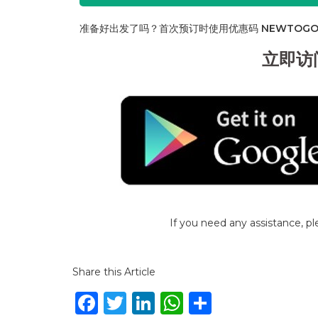
准备好出发了吗？首次预订时使用优惠码
NEWTOGO
立即访
If you need any assistance, p
Share this Article
Facebook
Twitter
LinkedIn
WhatsApp
Share