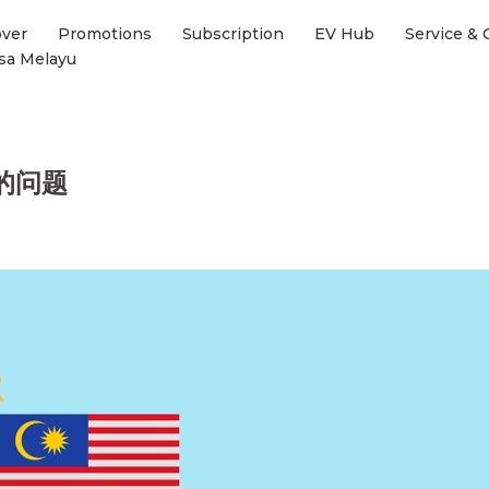
over
Promotions
Subscription
EV Hub
Service &
sa Melayu
的问题